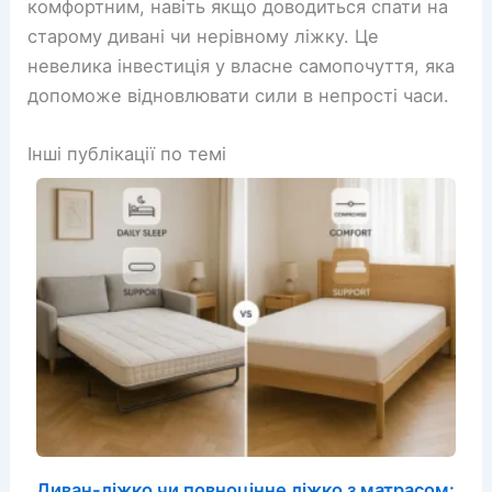
комфортним, навіть якщо доводиться спати на
старому дивані чи нерівному ліжку. Це
невелика інвестиція у власне самопочуття, яка
допоможе відновлювати сили в непрості часи.
Інші публікації по темі
Диван-ліжко чи повноцінне ліжко з матрасом: