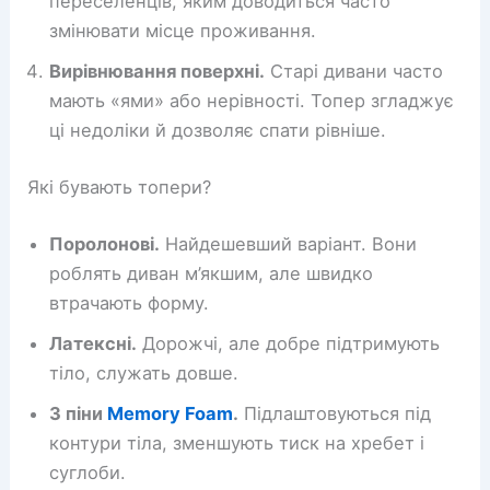
переселенців, яким доводиться часто
змінювати місце проживання.
Вирівнювання поверхні.
Старі дивани часто
мають «ями» або нерівності. Топер згладжує
ці недоліки й дозволяє спати рівніше.
Які бувають топери?
Поролонові.
Найдешевший варіант. Вони
роблять диван м’якшим, але швидко
втрачають форму.
Латексні.
Дорожчі, але добре підтримують
тіло, служать довше.
З піни
Memory Foam
.
Підлаштовуються під
контури тіла, зменшують тиск на хребет і
суглоби.