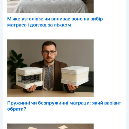
М’яке узголів’я: чи впливає воно на вибір
матраса і догляд за ліжком
Пружинні чи безпружинні матраци: який варіант
обрати?