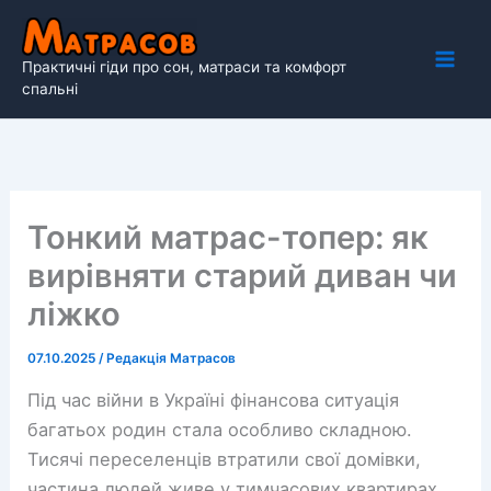
Перейти
до
Практичні гіди про сон, матраси та комфорт
вмісту
спальні
Тонкий матрас-топер: як
вирівняти старий диван чи
ліжко
07.10.2025
/
Редакція Матрасов
Під час війни в Україні фінансова ситуація
багатьох родин стала особливо складною.
Тисячі переселенців втратили свої домівки,
частина людей живе у тимчасових квартирах,