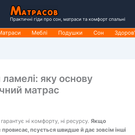
Практичні гіди про сон, матраси та комфорт спальні
Матраси
Меблі
Подушки
Сон
Здоров’
ламелі: яку основу
ичний матрас
гарантує ні комфорту, ні ресурсу.
Якщо
с провисає, псується швидше й дає зовсім інші