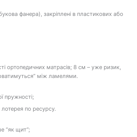
букова фанера), закріплені в пластикових або
ті ортопедичних матрасів; 8 см – уже ризик,
люватимуться” між ламелями.
ї пружності;
 лотерея по ресурсу.
е “як щит”;