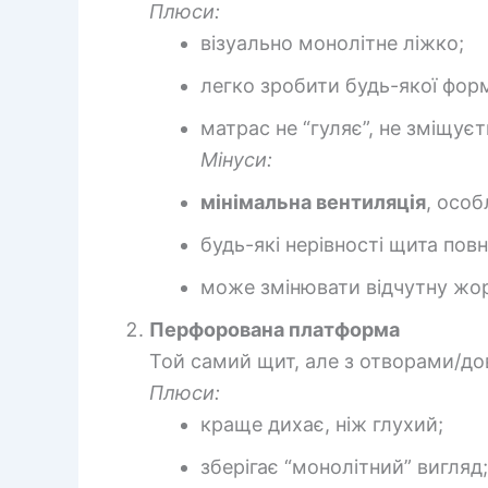
Плюси:
візуально монолітне ліжко;
легко зробити будь-якої фор
матрас не “гуляє”, не зміщуєт
Мінуси:
мінімальна вентиляція
, осо
будь-які нерівності щита пов
може змінювати відчутну жор
Перфорована платформа
Той самий щит, але з отворами/до
Плюси:
краще дихає, ніж глухий;
зберігає “монолітний” вигляд;