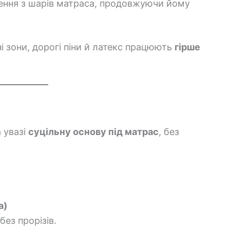
ення з шарів матраса, продовжуючи йому
 зони, дорогі піни й латекс працюють
гірше
 увазі
суцільну основу під матрас
, без
а)
без прорізів.