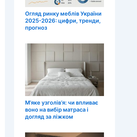
Огляд ринку меблів України
2025-2026: цифри, тренди,
прогноз
М’яке узголів’я: чи впливає
воно на вибір матраса і
догляд за ліжком