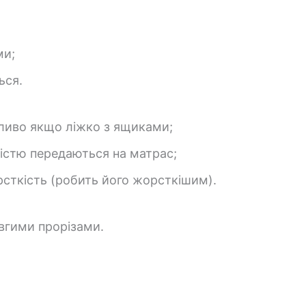
ми;
ься.
бливо якщо ліжко з ящиками;
ністю передаються на матрас;
сткість (робить його жорсткішим).
вгими прорізами.