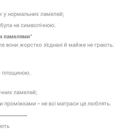
іж у нормальних ламелей;
була не символічною.
и ламелями”
ле вони жорстко з’єднані й майже не грають.
ю площиною.
ичних ламелей;
и проміжками – не всі матраси це люблять.
юють