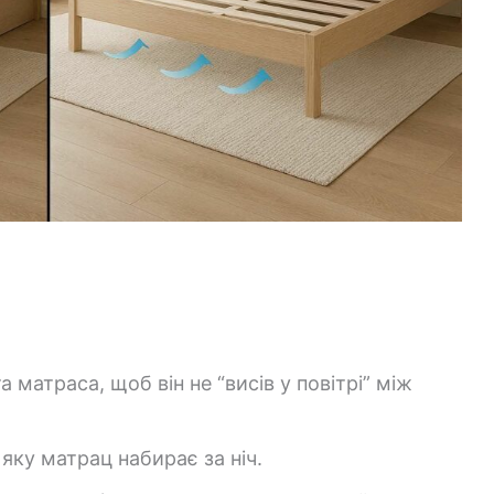
а матраса, щоб він не “висів у повітрі” між
 яку матрац набирає за ніч.