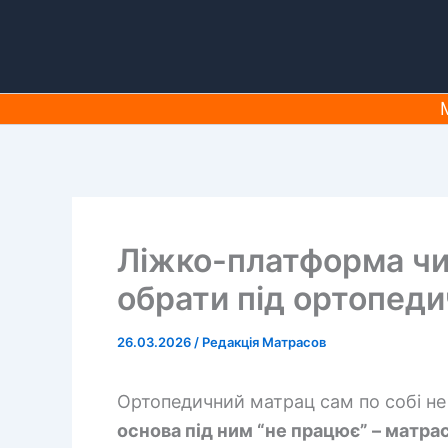
Перейти
до
вмісту
Ліжко-платформа чи 
обрати під ортопед
26.03.2026
/
Редакція Матрасов
Ортопедичний матрац сам по собі не 
основа під ним “не працює” – матра