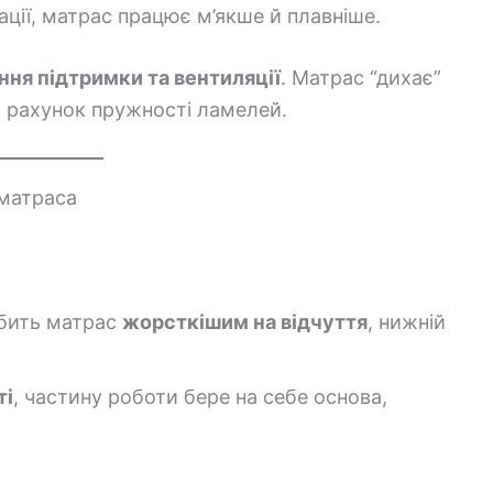
ції, матрас працює м’якше й плавніше.
ння підтримки та вентиляції
. Матрас “дихає”
за рахунок пружності ламелей.
 матраса
бить матрас
жорсткішим на відчуття
, нижній
ті
, частину роботи бере на себе основа,