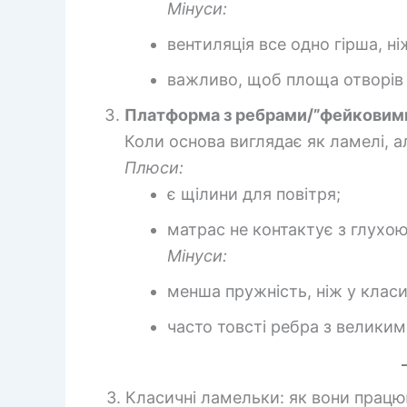
Мінуси:
вентиляція все одно гірша, н
важливо, щоб площа отворів 
Платформа з ребрами/”фейковим
Коли основа виглядає як ламелі, а
Плюси:
є щілини для повітря;
матрас не контактує з глухо
Мінуси:
менша пружність, ніж у клас
часто товсті ребра з великим
3. Класичні ламельки: як вони прац