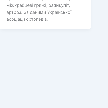
міжхребцеві грижі, радикуліт,
артроз. За даними Української
асоціації ортопедів,