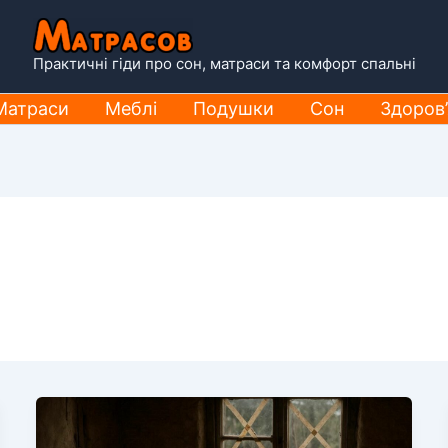
Практичні гіди про сон, матраси та комфорт спальні
Матраси
Меблі
Подушки
Сон
Здоров’