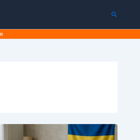
Пошук
я