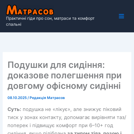
Перейти
до
Практичні гіди про сон, матраси та комфорт
вмісту
спальні
Подушки для сидіння:
доказове полегшення при
довгому офісному сидінні
08.10.2025
/
Редакція Матрасов
Суть:
подушка не «лікує», але знижує піковий
тиск у зонах контакту, допомагає вирівняти таз/
поперек і підвищує комфорт при 6–10+ год
сидіння, якщо підібрана
за типом тіла, позою і