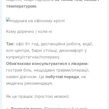
температурою
.
Кому доречно / коли ні
Так:
офіс 6+ год, дистанційна робота, водії,
кол-центри, барні стільці; дискомфорт у
куприку/стегнах/попереку.
Обов’язково консультуватися з лікарем:
гострий біль, нещодавні травми/операції,
наявні діагнози. Це
побутові поради
, не
медична рекомендація.
Як це працює (простою мовою)
Розподіл тиску.
В’язкопружні й гелеві