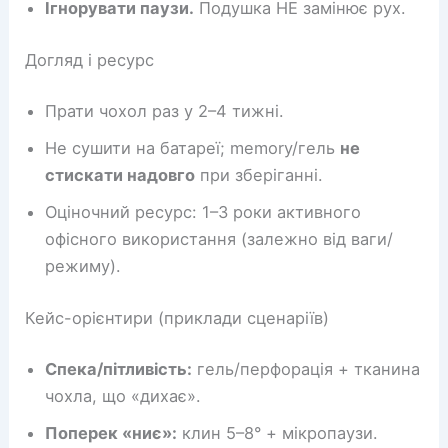
Ігнорувати паузи.
Подушка НЕ замінює рух.
Догляд і ресурс
Прати чохол раз у 2–4 тижні.
Не сушити на батареї; memory/гель
не
стискати надовго
при зберіганні.
Оціночний ресурс: 1–3 роки активного
офісного використання (залежно від ваги/
режиму).
Кейс-орієнтири (приклади сценаріїв)
Спека/пітливість:
гель/перфорація + тканина
чохла, що «дихає».
Поперек «ниє»:
клин 5–8° + мікропаузи.