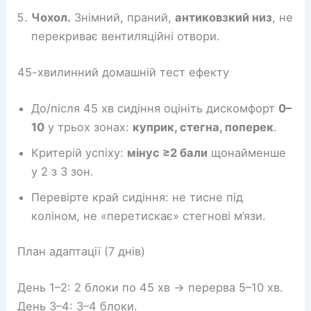
Чохол.
Знімний, праний,
антиковзкий низ
, не
перекриває вентиляційні отвори.
45-хвилинний домашній тест ефекту
До/після 45 хв сидіння оцініть дискомфорт
0–
10
у трьох зонах:
куприк, стегна, поперек
.
Критерій успіху:
мінус ≥2 бали
щонайменше
у 2 з 3 зон.
Перевірте край сидіння: не тисне під
коліном, не «перетискає» стегнові м’язи.
План адаптації (7 днів)
День 1–2: 2 блоки по 45 хв → перерва 5–10 хв.
День 3–4: 3–4 блоки.