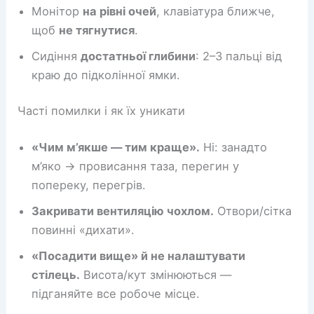
Монітор
на рівні очей
, клавіатура ближче,
щоб
не тягнутися
.
Сидіння
достатньої глибини
: 2–3 пальці від
краю до підколінної ямки.
Часті помилки і як їх уникати
«Чим м’якше — тим краще».
Ні: занадто
м’яко → провисання таза, перегин у
попереку, перегрів.
Закривати вентиляцію чохлом.
Отвори/сітка
повинні «дихати».
«Посадити вище» й не налаштувати
стілець.
Висота/кут змінюються —
підганяйте все робоче місце.