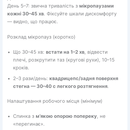
День 5–7: звична тривалість з
мікропаузами
кожні 30–45 хв
. Фіксуйте шкали дискомфорту
— видно, що працює.
Розклад мікропауз (коротко)
Що 30–45 хв:
встати на 1–2 хв
, відвести
плечі, розкрутити таз (кругові рухи), 10–15
кроків.
2–3 рази/день:
квадрицепс/задня поверхня
стегна — 30–40 с легкого розтягнення
.
Налаштування робочого місця (мінімум)
Спинка з
м’якою опорою попереку
, не
«перегинає».