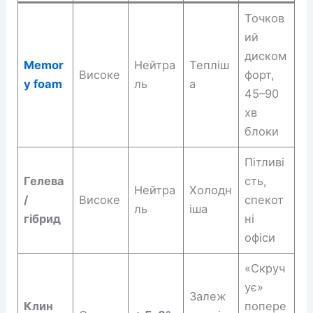
Точков
ий
диском
Memor
Нейтра
Тепліш
Високе
форт,
y foam
ль
а
45–90
хв
блоки
Пітливі
Гелева
сть,
Нейтра
Холодн
/
Високе
спекот
ль
іша
гібрид
ні
офіси
«Скруч
ує»
Залеж
Клин
попере