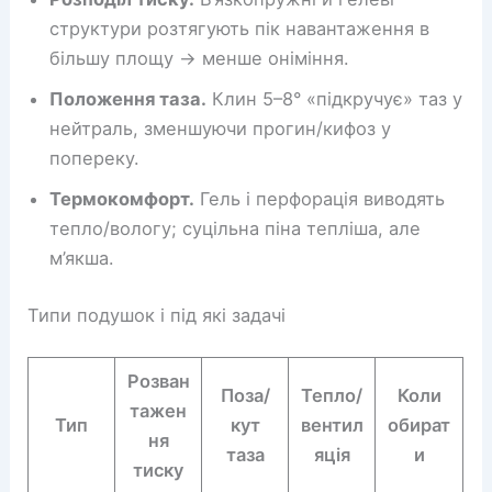
структури розтягують пік навантаження в
більшу площу → менше оніміння.
Положення таза.
Клин 5–8° «підкручує» таз у
нейтраль, зменшуючи прогин/кифоз у
попереку.
Термокомфорт.
Гель і перфорація виводять
тепло/вологу; суцільна піна тепліша, але
м’якша.
Типи подушок і під які задачі
Розван
Поза/
Тепло/
Коли
тажен
Тип
кут
вентил
обират
ня
таза
яція
и
тиску