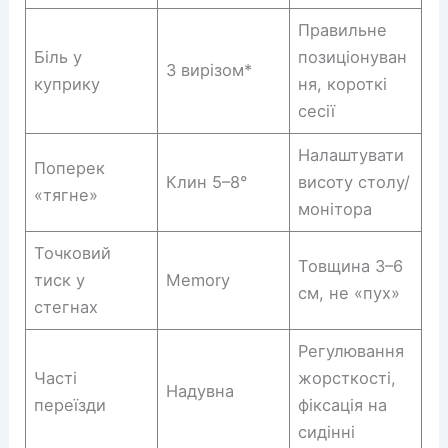
Правильне
Біль у
позиціонуван
З вирізом*
куприку
ня, короткі
сесії
Налаштувати
Поперек
Клин 5–8°
висоту столу/
«тягне»
монітора
Точковий
Товщина 3–6
тиск у
Memory
см, не «пух»
стегнах
Регулювання
Часті
жорсткості,
Надувна
переїзди
фіксація на
сидінні