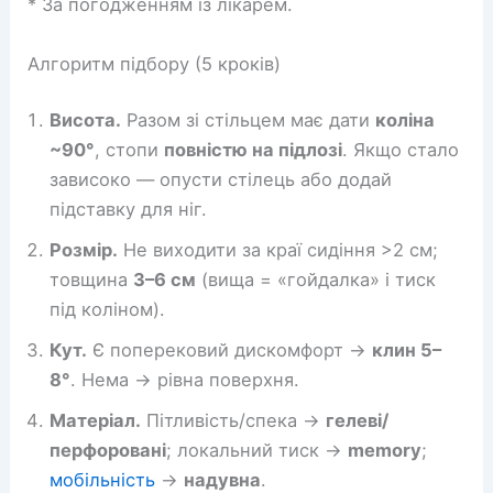
* За погодженням із лікарем.
Алгоритм підбору (5 кроків)
Висота.
Разом зі стільцем має дати
коліна
~90°
, стопи
повністю на підлозі
. Якщо стало
зависоко — опусти стілець або додай
підставку для ніг.
Розмір.
Не виходити за краї сидіння >2 см;
товщина
3–6 см
(вища = «гойдалка» і тиск
під коліном).
Кут.
Є поперековий дискомфорт →
клин 5–
8°
. Нема → рівна поверхня.
Матеріал.
Пітливість/спека →
гелеві/
перфоровані
; локальний тиск →
memory
;
мобільність
→
надувна
.