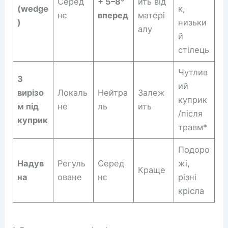
Серед
+ 5–8°
ить від
(wedge
к,
нє
вперед
матері
)
низьки
алу
й
стілець
Чутлив
З
ий
вирізо
Локаль
Нейтра
Залеж
куприк
м під
не
ль
ить
/після
куприк
травм*
Подоро
Надув
Регуль
Серед
жі,
Краще
на
оване
нє
різні
крісла