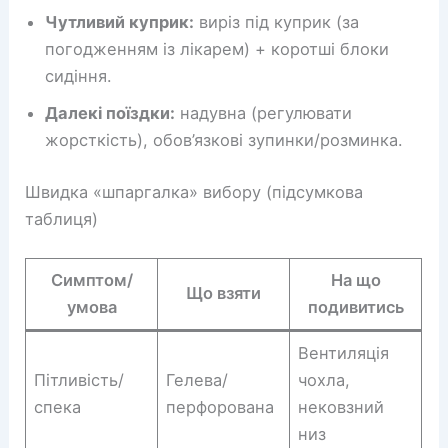
Чутливий куприк:
виріз під куприк (за
погодженням із лікарем) + коротші блоки
сидіння.
Далекі поїздки:
надувна (регулювати
жорсткість), обов’язкові зупинки/розминка.
Швидка «шпаргалка» вибору (підсумкова
таблиця)
Симптом/
На що
Що взяти
умова
подивитись
Вентиляція
Пітливість/
Гелева/
чохла,
спека
перфорована
нековзний
низ