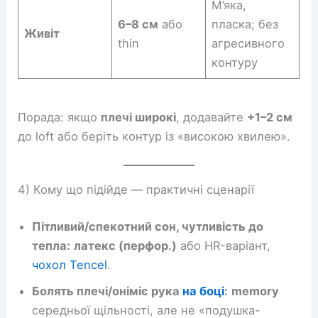
М’яка,
6–8 см
або
пласка; без
Живіт
thin
агресивного
контуру
Порада: якщо
плечі широкі
, додавайте
+1–2 см
до loft або беріть контур із «високою хвилею».
4) Кому що підійде — практичні сценарії
Пітливий/спекотний сон, чутливість до
тепла:
латекс (перфор.)
або HR-варіант,
чохол Tencel
.
Болять плечі/оніміє рука
на боці
:
memory
середньої щільності, але не «подушка-