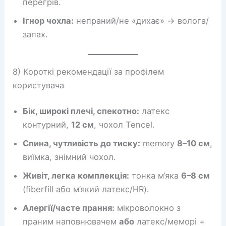
перегрів.
Ігнор чохла:
непраний/не «дихає» → волога/
запах.
8) Короткі рекомендації за профілем
користувача
Бік, широкі плечі, спекотно:
латекс
контурний,
12 см
, чохол Tencel.
Спина, чутливість до тиску:
memory
8–10 см
,
виїмка, знімний чохол.
Живіт, легка комплекція:
тонка м’яка
6–8 см
(fiberfill або м’який латекс/HR).
Алергії/часте прання:
мікроволокно з
праним наповнювачем
або
латекс/меморі +