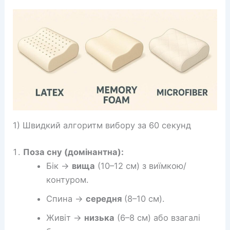
1) Швидкий алгоритм вибору за 60 секунд
Поза сну (домінантна):
Бік →
вища
(10–12 см) з виїмкою/
контуром.
Спина →
середня
(8–10 см).
Живіт →
низька
(6–8 см) або взагалі