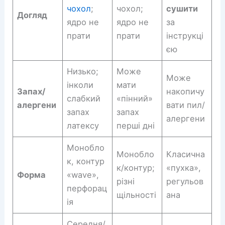
чохол
;
чохол;
сушити
Догляд
ядро не
ядро не
за
прати
прати
інструкці
єю
Низько;
Може
Може
інколи
мати
Запах/
накопичу
слабкий
«пінний»
алергени
вати пил/
запах
запах
алергени
латексу
перші дні
Монобло
Монобло
Класична
к, контур
к/контур;
«пухка»,
Форма
«wave»,
різні
регульов
перфорац
щільності
ана
ія
Середня/