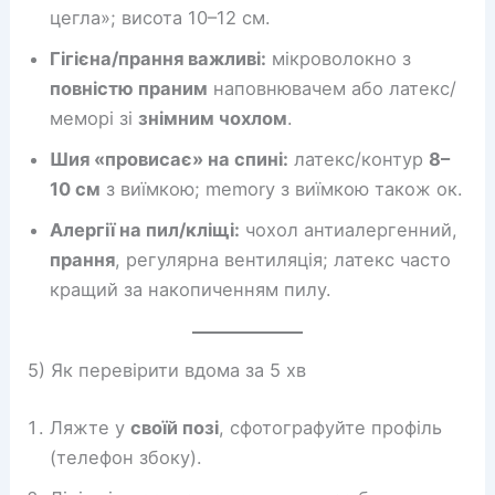
цегла»; висота 10–12 см.
Гігієна/прання важливі:
мікроволокно з
повністю праним
наповнювачем або латекс/
меморі зі
знімним чохлом
.
Шия «провисає» на спині:
латекс/контур
8–
10 см
з виїмкою; memory з виїмкою також ок.
Алергії на пил/кліщі:
чохол антиалергенний,
прання
, регулярна вентиляція; латекс часто
кращий за накопиченням пилу.
5) Як перевірити вдома за 5 хв
Ляжте у
своїй позі
, сфотографуйте профіль
(телефон збоку).