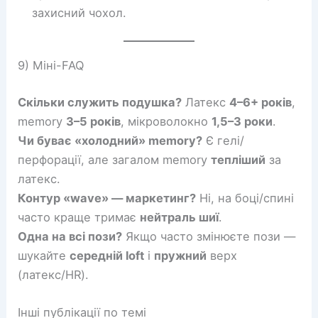
захисний чохол.
9) Міні-FAQ
Скільки служить подушка?
Латекс
4–6+ років
,
memory
3–5 років
, мікроволокно
1,5–3 роки
.
Чи буває «холодний» memory?
Є гелі/
перфорації, але загалом memory
тепліший
за
латекс.
Контур «wave» — маркетинг?
Ні, на боці/спині
часто краще тримає
нейтраль шиї
.
Одна на всі пози?
Якщо часто змінюєте пози —
шукайте
середній loft
і
пружний
верх
(латекс/HR).
Інші публікації по темі