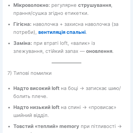
Мікроволокно:
регулярне
струшування
,
прання/сушка згідно етикетки.
Гігієна:
наволочка + захисна наволочка (за
потреби),
вентиляція спальні
.
Заміна:
при втраті loft, «валик» із
злежування, стійкий запах —
оновлення
.
7) Типові помилки
Надто високий loft
на боці → затискає шию/
болить плече.
Надто низький loft
на спині → «провисає»
шийний відділ.
Товстий «теплий» memory
при пітливості →