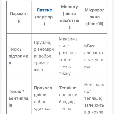
Memory
Латекс
Мікровол
Парамет
(піна з
(перфор.
окно
р
пам’яттю
)
(fiberfill)
)
Максима
Пружна,
льне
М’яка,
Тиск /
рівномірн
розванта
але може
підтримк
а; добре
ження
злежуват
а
тримає
точок
ися
шию
тиску
Нейтраль
Прохоло
Тепліше
,
Тепло /
но/
дніше
,
повільни
вентиляц
тепліше;
добре
й відвід
ія
залежить
«дихає»
тепла
від чохла