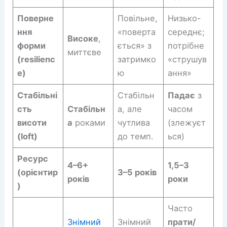
Поверне
Повільне,
Низько-
ння
«поверта
середнє;
Високе
,
форми
ється» з
потрібне
миттєве
(resilienc
затримко
«струшув
e)
ю
ання»
Стабільні
Стабільн
Падає
з
сть
Стабільн
а, але
часом
висоти
а
роками
чутлива
(злежуєт
(loft)
до темп.
ься)
Ресурс
4–6+
1,5–3
(орієнтир
3–5 років
років
роки
)
Часто
Знімний
Знімний
прати/