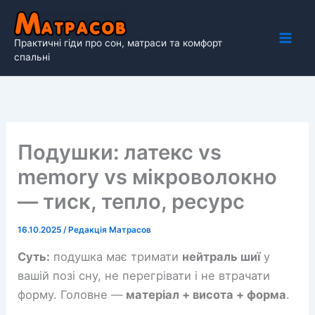
Перейти
до
Практичні гіди про сон, матраси та комфорт
вмісту
спальні
Подушки: латекс vs
memory vs мікроволокно
— тиск, тепло, ресурс
16.10.2025
/
Редакція Матрасов
Суть:
подушка має тримати
нейтраль шиї
у
вашій позі сну, не перегрівати і не втрачати
форму. Головне —
матеріал + висота + форма
.