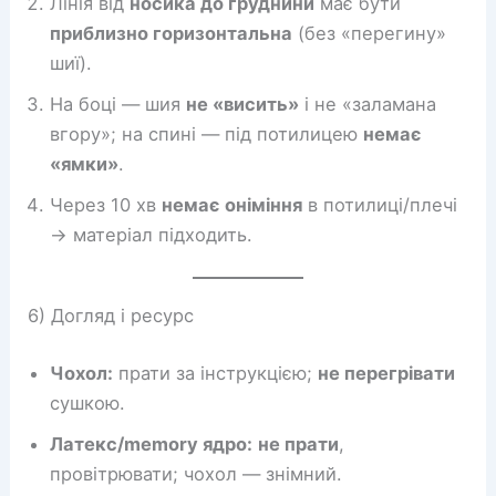
Лінія від
носика до груднини
має бути
приблизно горизонтальна
(без «перегину»
шиї).
На боці — шия
не «висить»
і не «заламана
вгору»; на спині — під потилицею
немає
«ямки»
.
Через 10 хв
немає оніміння
в потилиці/плечі
→ матеріал підходить.
6) Догляд і ресурс
Чохол:
прати за інструкцією;
не перегрівати
сушкою.
Латекс/memory ядро:
не прати
,
провітрювати; чохол — знімний.