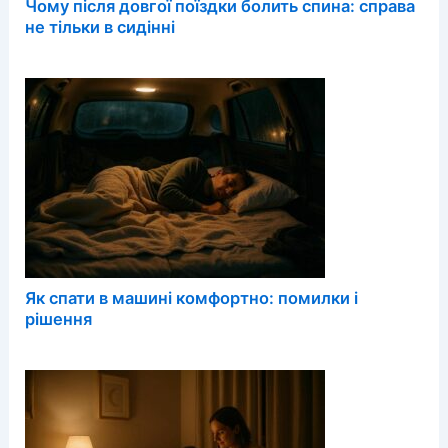
Чому після довгої поїздки болить спина: справа
не тільки в сидінні
Як спати в машині комфортно: помилки і
рішення