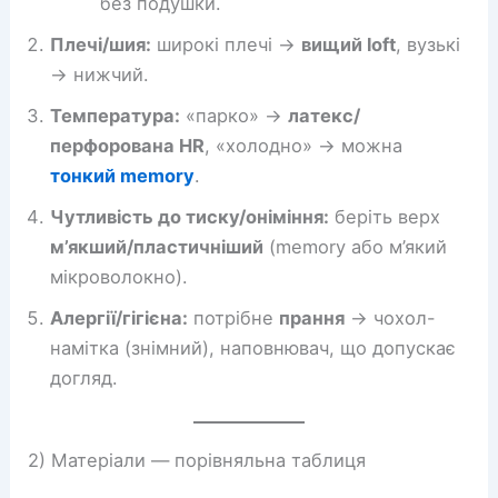
без подушки.
Плечі/шия:
широкі плечі →
вищий loft
, вузькі
→ нижчий.
Температура:
«парко» →
латекс/
перфорована HR
, «холодно» → можна
тонкий memory
.
Чутливість до тиску/оніміння:
беріть верх
м’якший/пластичніший
(memory або м’який
мікроволокно).
Алергії/гігієна:
потрібне
прання
→ чохол-
намітка (знімний), наповнювач, що допускає
догляд.
2) Матеріали — порівняльна таблиця