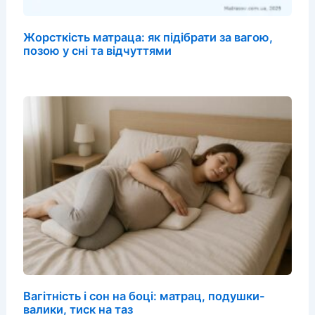
Жорсткість матраца: як підібрати за вагою,
позою у сні та відчуттями
Вагітність і сон на боці: матрац, подушки-
валики, тиск на таз