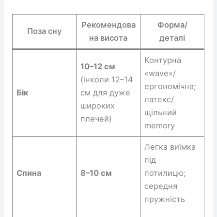
Рекомендова
Форма/
Поза сну
на висота
деталі
Контурна
10–12 см
«wave»/
(інколи 12–14
ергономічна;
Бік
см для дуже
латекс/
широких
щільний
плечей)
memory
Легка виїмка
під
Спина
8–10 см
потилицю;
середня
пружність