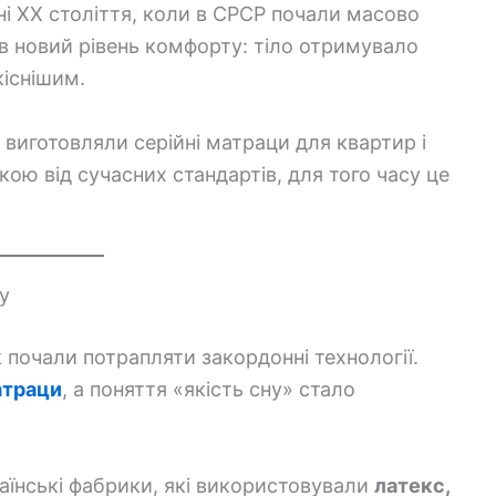
ні ХХ століття, коли в СРСР почали масово
ув новий рівень комфорту: тіло отримувало
кіснішим.
кі виготовляли серійні матраци для квартир і
екою від сучасних стандартів, для того часу це
у
к почали потрапляти закордонні технології.
атраци
, а поняття «якість сну» стало
аїнські фабрики, які використовували
латекс,