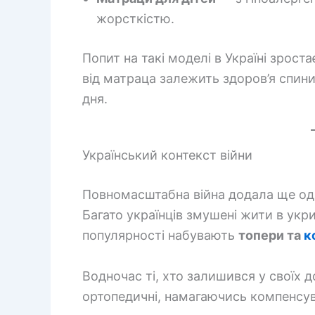
жорсткістю.
Попит на такі моделі в Україні зрос
від матраца залежить здоров’я спин
дня.
Український контекст війни
Повномасштабна війна додала ще од
Багато українців змушені жити в укр
популярності набувають
топери та
к
Водночас ті, хто залишився у своїх д
ортопедичні, намагаючись компенсува