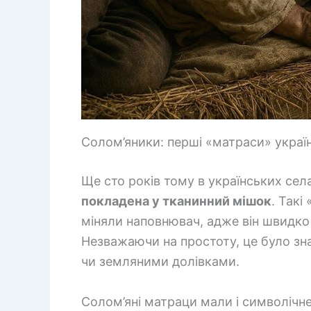
Солом’яники: перші «матраси» україн
Ще сто років тому в українських се
покладена у тканинний мішок
. Такі
міняли наповнювач, адже він швидко
Незважаючи на простоту, це було зн
чи земляними долівками.
Солом’яні матраци мали і символічне 