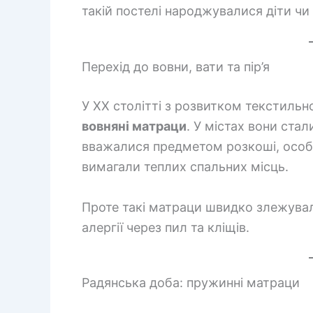
такій постелі народжувалися діти чи
Перехід до вовни, вати та пір’я
У ХХ столітті з розвитком текстиль
вовняні матраци
. У містах вони ста
вважалися предметом розкоші, особли
вимагали теплих спальних місць.
Проте такі матраци швидко злежувал
алергії через пил та кліщів.
Радянська доба: пружинні матраци