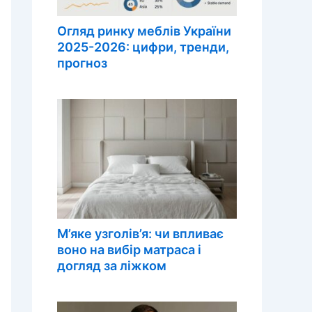
Огляд ринку меблів України
2025-2026: цифри, тренди,
прогноз
М’яке узголів’я: чи впливає
воно на вибір матраса і
догляд за ліжком