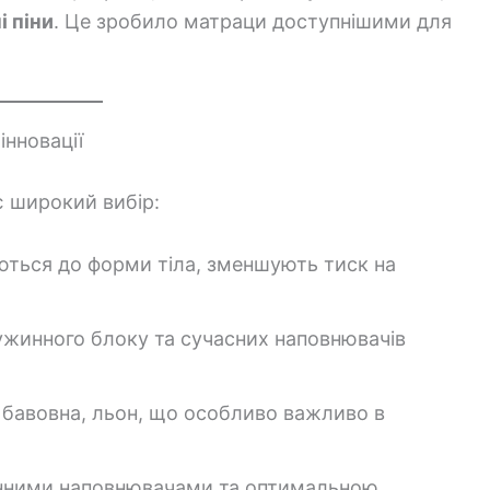
і піни
. Це зробило матраци доступнішими для
інновації
є широкий вибір:
ться до форми тіла, зменшують тиск на
жинного блоку та сучасних наповнювачів
, бавовна, льон, що особливо важливо в
енними наповнювачами та оптимальною