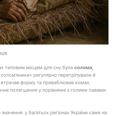
ців
лах типовим місцем для сну була
солома,
 «солом’яники» регулярно перетріпували й
 втрачав форму та приваблював комах.
ачне полегшення у порівнянні з голими лавами
значення: у багатьох регіонах України саме на