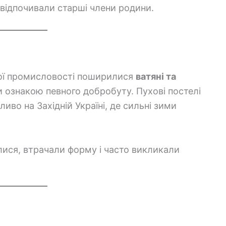
 відпочивали старші члени родини.
ної промисловості поширилися
ватяні та
ли ознакою певного добробуту. Пухові постелі
во на Західній Україні, де сильні зими
ися, втрачали форму і часто викликали