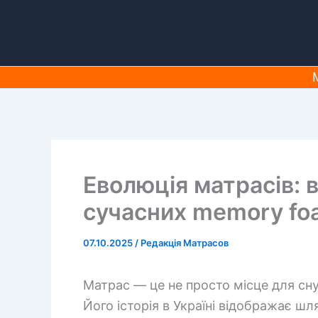
Перейти
до
вмісту
Еволюція матрасів: в
сучасних memory foa
07.10.2025
/
Редакція Матрасов
Матрас — це не просто місце для сну
Його історія в Україні відображає шля