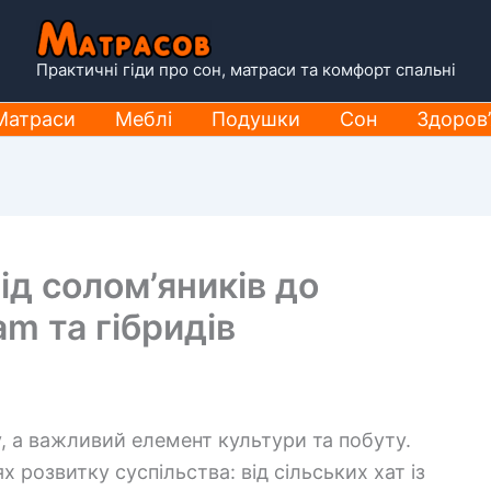
Практичні гіди про сон, матраси та комфорт спальні
Матраси
Меблі
Подушки
Сон
Здоров’
ід солом’яників до
m та гібридів
, а важливий елемент культури та побуту.
х розвитку суспільства: від сільських хат із