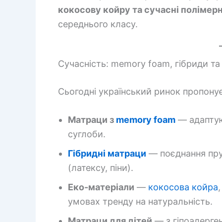
кокосову койру та сучасні полімерн
середнього класу.
Сучасність: memory foam, гібриди та 
Сьогодні український ринок пропону
Матраци з
memory foam
— адаптую
суглоби.
Гібридні матраци
— поєднання пру
(латексу, піни).
Еко-матеріали
—
кокосова койра
умовах тренду на натуральність.
Матраци для дітей
— з гіпоалерг