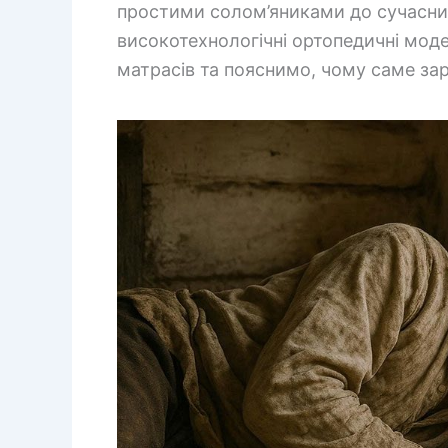
простими солом’яниками до сучасни
високотехнологічні ортопедичні моде
матрасів та пояснимо, чому саме зара