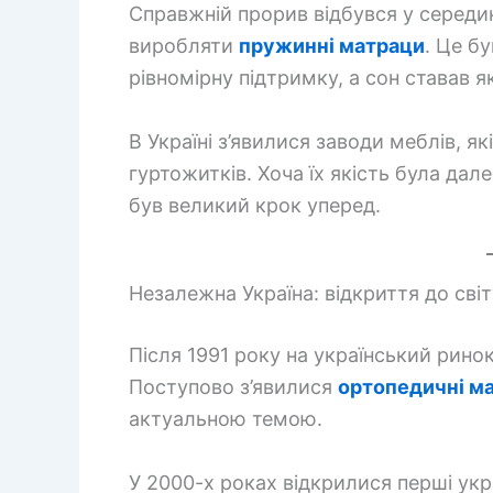
Справжній прорив відбувся у середи
виробляти
пружинні матраци
. Це б
рівномірну підтримку, а сон ставав я
В Україні з’явилися заводи меблів, я
гуртожитків. Хоча їх якість була дал
був великий крок уперед.
Незалежна Україна: відкриття до світ
Після 1991 року на український рино
Поступово з’явилися
ортопедичні м
актуальною темою.
У 2000-х роках відкрилися перші укр