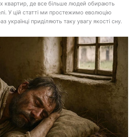
х квартир, де все більше людей обирають
лі. У цій статті ми простежимо еволюцію
з українці приділяють таку увагу якості сну.