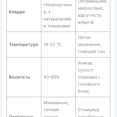
Оптимальний
гіпоалергенн
мікроклімат,
Ковдра
а, з
відсутність
натуральним
алергій
и тканинами
Легке
Температура
18–22 °C
засинання,
глибший сон
Уникає
сухості
Вологість
40–60%
слизових і
головного
болю
Мінімальне,
теплий
Стимулює
Освітлення
спектр,
вироблення