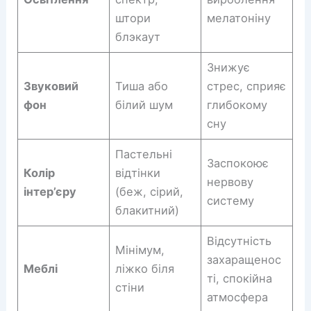
штори
мелатоніну
блэкаут
Знижує
Звуковий
Тиша або
стрес, сприяє
фон
білий шум
глибокому
сну
Пастельні
Заспокоює
Колір
відтінки
нервову
інтер’єру
(беж, сірий,
систему
блакитний)
Відсутність
Мінімум,
захаращенос
Меблі
ліжко біля
ті, спокійна
стіни
атмосфера