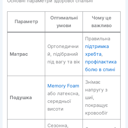
Основні параметри здорової спальні
Оптимальні
Чому це
Параметр
умови
важливо
Правильна
Ортопедични
підтримка
Матрас
й, підібраний
хребта
,
під вагу та вік
профілактика
болю в спині
Знімає
Memory Foam
напругу з
або латексна,
Подушка
шиї,
середньої
покращує
висоти
кровообіг
Сезонна,