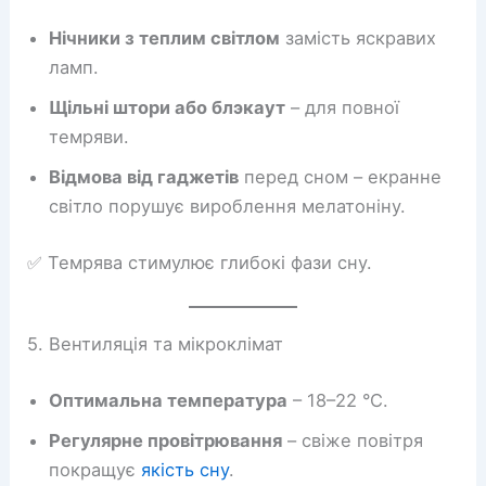
Нічники з теплим світлом
замість яскравих
ламп.
Щільні штори або блэкаут
– для повної
темряви.
Відмова від гаджетів
перед сном – екранне
світло порушує вироблення мелатоніну.
✅ Темрява стимулює глибокі фази сну.
5. Вентиляція та мікроклімат
Оптимальна температура
– 18–22 °C.
Регулярне провітрювання
– свіже повітря
покращує
якість сну
.