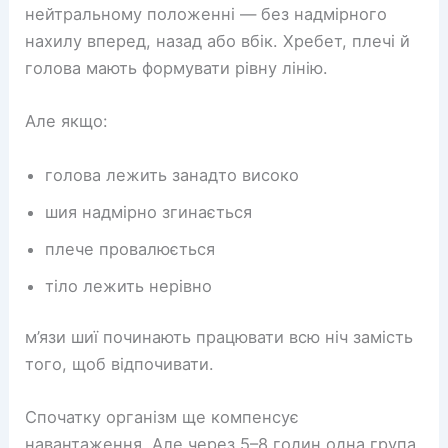
нейтральному положенні — без надмірного
нахилу вперед, назад або вбік. Хребет, плечі й
голова мають формувати рівну лінію.
Але якщо:
голова лежить занадто високо
шия надмірно згинається
плече провалюється
тіло лежить нерівно
м’язи шиї починають працювати всю ніч замість
того, щоб відпочивати.
Спочатку організм ще компенсує
навантаження. Але через 5–8 годин одна група