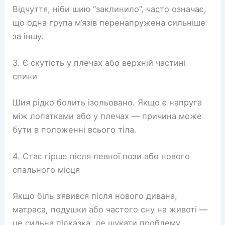
Відчуття, ніби шию “заклинило”, часто означає,
що одна група м’язів перенапружена сильніше
за іншу.
3. Є скутість у плечах або верхній частині
спини
Шия рідко болить ізольовано. Якщо є напруга
між лопатками або у плечах — причина може
бути в положенні всього тіла.
4. Стає гірше після певної пози або нового
спального місця
Якщо біль з’явився після нового дивана,
матраса, подушки або частого сну на животі —
це сильна підказка, де шукати проблему.