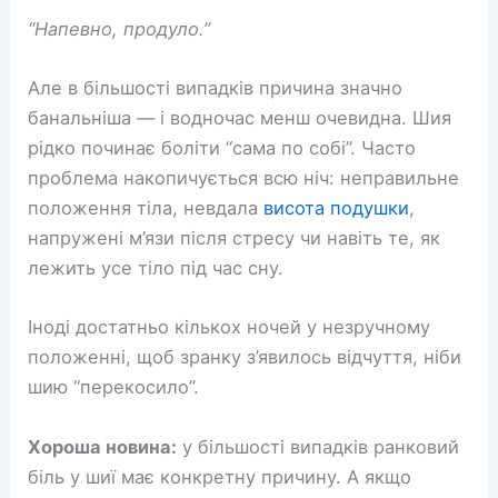
“Напевно, продуло.”
Але в більшості випадків причина значно
банальніша — і водночас менш очевидна. Шия
рідко починає боліти “сама по собі”. Часто
проблема накопичується всю ніч: неправильне
положення тіла, невдала
висота подушки
,
напружені м’язи після стресу чи навіть те, як
лежить усе тіло під час сну.
Іноді достатньо кількох ночей у незручному
положенні, щоб зранку з’явилось відчуття, ніби
шию “перекосило”.
Хороша новина:
у більшості випадків ранковий
біль у шиї має конкретну причину. А якщо