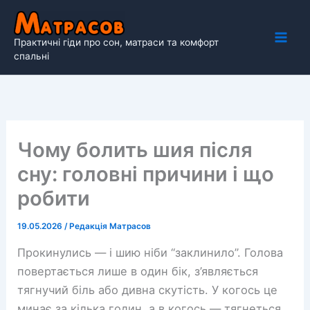
Перейти
до
Практичні гіди про сон, матраси та комфорт
вмісту
спальні
Чому болить шия після
сну: головні причини і що
робити
19.05.2026
/
Редакція Матрасов
Прокинулись — і шию ніби “заклинило”. Голова
повертається лише в один бік, з’являється
тягнучий біль або дивна скутість. У когось це
минає за кілька годин, а в когось — тягнеться