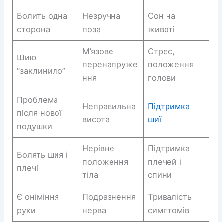
Болить одна
Незручна
Сон на
сторона
поза
животі
М’язове
Стрес,
Шию
перенапруже
положення
“заклинило”
ння
голови
Проблема
Неправильна
Підтримка
після нової
висота
шиї
подушки
Нерівне
Підтримка
Болять шия і
положення
плечей і
плечі
тіла
спини
Є оніміння
Подразнення
Тривалість
руки
нерва
симптомів