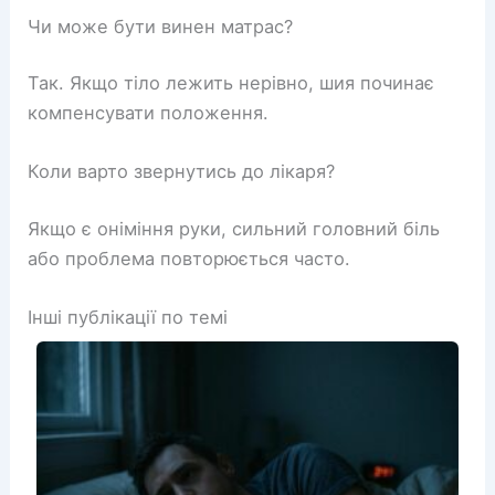
Чи може бути винен матрас?
Так. Якщо тіло лежить нерівно, шия починає
компенсувати положення.
Коли варто звернутись до лікаря?
Якщо є оніміння руки, сильний головний біль
або проблема повторюється часто.
Інші публікації по темі